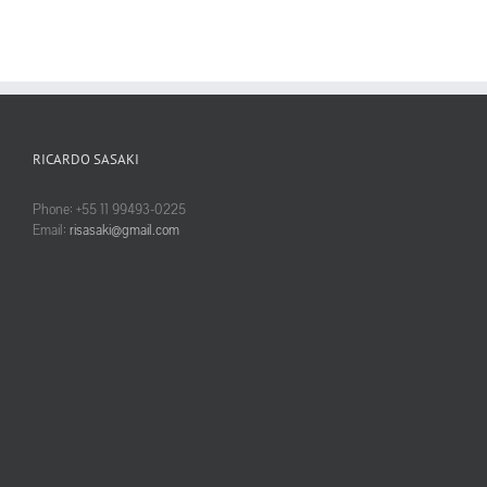
RICARDO SASAKI
Phone: +55 11 99493-0225
Email:
risasaki@gmail.com