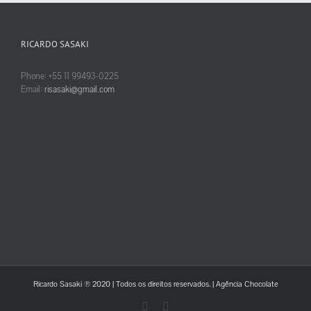
RICARDO SASAKI
Phone: +55 11 99493-0225
Email:
risasaki@gmail.com
Ricardo Sasaki ® 2020 | Todos os direitos reservados. |
Agência Chocolate
LinkedIn
YouTube